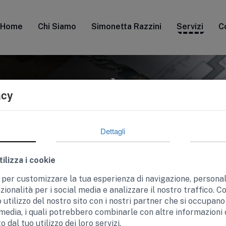
Home
Chi Siamo
Simonetta Razzini
Servizi
C
ATTIBILITÀ E CON
acy
Dettagli
ilizza i cookie
na ristrutturazione o realizzare un intervento edilizio, è f
anistico, edilizio ed economico. Lo
Studio di fattibilità
e il
con
e per customizzare la tua esperienza di navigazione, persona
re tempo e denaro.
zionalità per i social media e analizzare il nostro traffico. C
 utilizzo del nostro sito con i nostri partner che si occupano 
nvestitori con analisi preventive complete, verificando vincoli,
 media, i quali potrebbero combinarle con altre informazioni 
ervento. Uno strumento indispensabile per prendere decisioni 
 dal tuo utilizzo dei loro servizi.