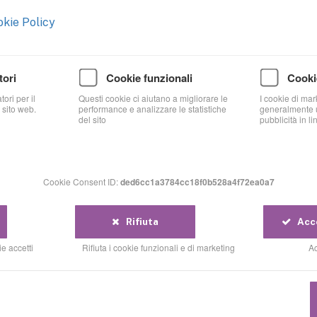
kie Policy
Prenota ora
tori
Cookie funzionali
Cooki
ori per il
Questi cookie ci aiutano a migliorare le
I cookie di mar
 sito web.
performance e analizzare le statistiche
generalmente u
del sito
pubblicità in li
QUANDO È NECESSARIO U
Cookie Consent ID:
ded6cc1a3784cc18f0b528a4f72ea0a7
Studio di 
Rifiuta
Acce
edilizia
e accetti
Rifiuta i cookie funzionali e di marketing
Ac
Lo
Studio di fattibilità edil
intende effettuare un inter
o del territorio. È richiesto