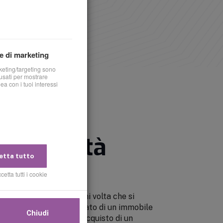
e di marketing
keting/targeting sono
sati per mostrare
nea con i tuoi interessi
NO
fattibilità
tta tutto
cetta tutti i cookie
izia
è indispensabile ogni volta che si
vento che modifica lo stato di un immobile
Chiudi
, ad esempio, prima dell’acquisto di un