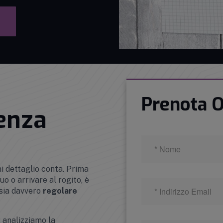
Prenota O
enza
ni dettaglio conta. Prima
o o arrivare al rogito, è
 sia davvero
regolare
: analizziamo la