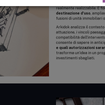
immobile da ristrutturare, p
realmente realizzabile. È f
destinazione d’uso
, amplia
fusioni di unità immobiliari o
Arkidok analizza il contesto
attuazione, i vincoli paesaggis
compatibilità dell’intervent
consente di sapere in antic
e quali autorizzazioni sar
trasforma un’idea in un prog
investimenti sbagliati.