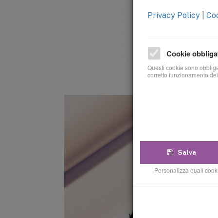
Privacy Policy
|
Coo
Cookie obbliga
Questi cookie sono obbligat
corretto funzionamento del
Salva
Personalizza quali cooki