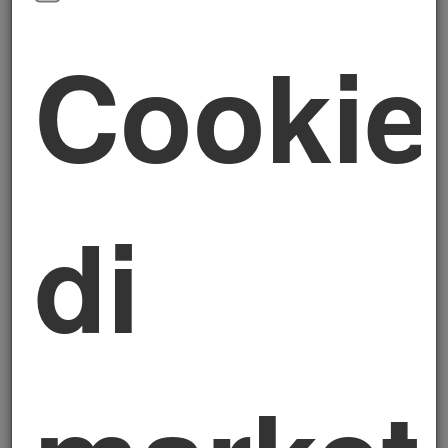
edilizio ereditato?
Cookie
Sì, può farlo — e spesso accade proprio quando tra gli
eredi non c'è accordo sulla gestione dell’immobile. Un
coerede può:
segnalare spontaneamente al Comune l’abuso
edilizio presente nell’immobile condiviso
rifiutare di firmare atti di vendita o di divisione
finché la situazione urbanistica non viene
di
risolta
chiedere la regolarizzazione per tutelarsi da
responsabilità future
La
denuncia non comporta responsabilità penale
per
gli eredi, come già detto, ma può avviare un
procedimento amministrativo che impone alla
comproprietà di intervenire per rimuovere l’abuso o, se
possibile, richiedere la sanatoria.
Il problema maggiore nasce quando gli
eredi non sono