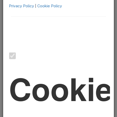
Privacy Policy
|
Cookie Policy
Ereditare un immobile
dovrebbe essere un passaggio
semplice, spesso accompagnato da emozioni forti e da
una serie di adempimenti burocratici già di per sé
impegnativi. Ma quando, tra gli atti ereditari, emerge la
presenza di un
abuso edilizio,
tutto si complica. È in
quel momento che sorgono dubbi, preoccupazioni e
domande molto concrete: si rischiano sanzioni? Si può
vendere la casa? È possibile sistemare la situazione
anche se l'abuso è molto vecchio? E soprattutto: cosa
bisogna fare subito, per evitare errori che potrebbero
costare caro?
Cookie
In questo articolo analizziamo in modo chiaro cosa
comporta ereditare una casa con irregolarità
urbanistiche, quali
responsabilità ricadono sugli
eredi
, quali margini di azione esistono e come orientarsi
tra prescrizione, sanatorie, vendite e regolarizzazioni.
Cosa succede se eredito una