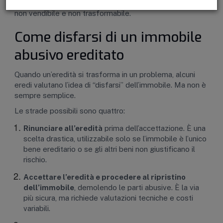
disposto a prendersi carico di un immobile improduttivo,
non vendibile e non trasformabile.
Come disfarsi di un immobile
abusivo ereditato
Quando un’eredità si trasforma in un problema, alcuni
eredi valutano l’idea di “disfarsi” dell’immobile. Ma non è
sempre semplice.
Le strade possibili sono quattro:
Rinunciare all’eredità
prima dell’accettazione. È una
scelta drastica, utilizzabile solo se l’immobile è l’unico
bene ereditario o se gli altri beni non giustificano il
rischio.
Accettare l’eredità e procedere al ripristino
dell’immobile
, demolendo le parti abusive. È la via
più sicura, ma richiede valutazioni tecniche e costi
variabili.